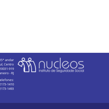
 15° andar
ul, Centro
20031-919
aneiro - RJ
elefones:
 2173-1410
 2173-1493