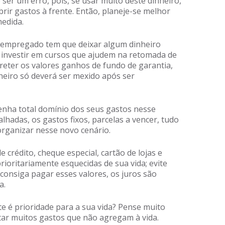
 ser um erro, pois, se usar muito deste dinheiro,
obrir gastos à frente. Então, planeje-se melhor
medida.
empregado tem que deixar algum dinheiro
investir em cursos que ajudem na retomada de
 reter os valores ganhos de fundo de garantia,
heiro só deverá ser mexido após ser
enha total domínio dos seus gastos nesse
hadas, os gastos fixos, parcelas a vencer, tudo
organizar nesse novo cenário.
e crédito, cheque especial, cartão de lojas e
rioritariamente esquecidas de sua vida; evite
onsiga pagar esses valores, os juros são
a.
e é prioridade para a sua vida? Pense muito
tar muitos gastos que não agregam à vida.