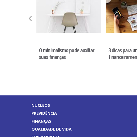
Orçamento
Orçamento
entifica
O minimalismo pode auxiliar
3 dicas para 
ceira nas 5
suas finanças
financeiramen
l
NUCLEOS
PREVIDÊNCIA
FINANÇAS
QUALIDADE DE VIDA