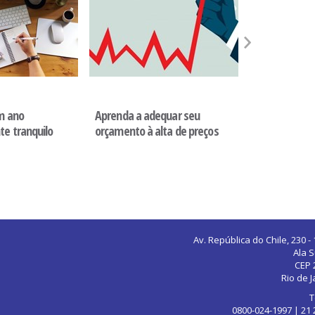
Consumo
Planejament
um ano
Aprenda a adequar seu
Conheça 3 c
te tranquilo
orçamento à alta de preços
que desequil
orçamento
Av. República do Chile, 230 -
Ala S
CEP 
Rio de J
T
0800-024-1997 | 21