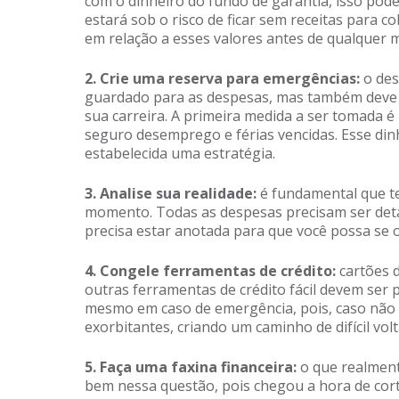
com o dinheiro do fundo de garantia, isso pode
estará sob o risco de ficar sem receitas para c
em relação a esses valores antes de qualquer 
2. Crie uma reserva para emergências:
o des
guardado para as despesas, mas também deve 
sua carreira. A primeira medida a ser tomada é
seguro desemprego e férias vencidas. Esse din
estabelecida uma estratégia.
3. Analise sua realidade:
é fundamental que t
momento. Todas as despesas precisam ser detal
precisa estar anotada para que você possa se 
4. Congele ferramentas de crédito:
cartões d
outras ferramentas de crédito fácil devem ser p
mesmo em caso de emergência, pois, caso não c
exorbitantes, criando um caminho de difícil volt
5. Faça uma faxina financeira:
o que realment
bem nessa questão, pois chegou a hora de cor