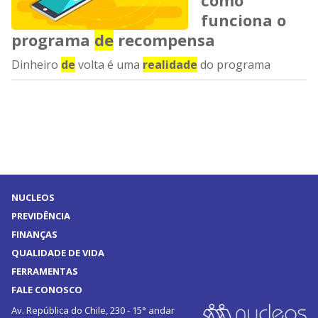
como
funciona o
programa
de
recompensa
Dinheiro
de
volta é uma
realidade
do programa
NUCLEOS
PREVIDÊNCIA
FINANÇAS
QUALIDADE DE VIDA
FERRAMENTAS
FALE CONOSCO
Av. República do Chile, 230 - 15° andar